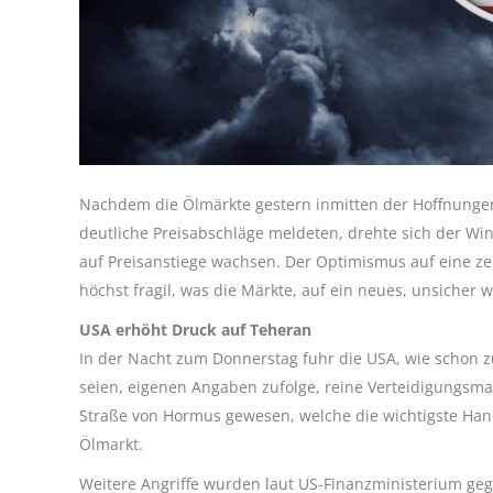
Nachdem die Ölmärkte gestern inmitten der Hoffnungen
deutliche Preisabschläge meldeten, drehte sich der W
auf Preisanstiege wachsen. Der Optimismus auf eine z
höchst fragil, was die Märkte, auf ein neues, unsicher w
USA erhöht Druck auf Teheran
In der Nacht zum Donnerstag fuhr die USA, wie schon zu
seien, eigenen Angaben zufolge, reine Verteidigungsma
Straße von Hormus gewesen, welche die wichtigste Han
Ölmarkt.
Weitere Angriffe wurden laut US-Finanzministerium gegen