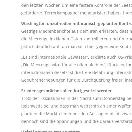
den letzten Wochen um eine festere Kontrolle der Seest
geförderte Terrorkampagne“ monetarisiert haben, indem
Washington unzufrieden mit iranisch-geplanter Kontr
Gestrige Medienberichte aus dem Iran erklärten, dass
die Meerenge im Nahen Osten kontrollieren und über
jedoch deutlich auf, da man sich hier gegen eine Kontr
„Es sind internationale Gewässer“, erklärte auch US-P
„Die Meerenge wird für alle offen bleiben“, führte er 
internationalem Gesetz ist die freie Befahrung internat
Gebührenerhebungen für die Durchquerung freier, inte
Friedensgespräche sollen fortgesetzt werden
Trotz der Eskalationen in der Nacht zum Donnerstag be
Reichweite sei und dass man weiterhin an einer Waffen
glauben die Marktteilnehmer den Aussagen nicht, zwar
dennoch sind die Spannungen und die daraus verstärkte
Heizöl etwas teurer erwartet