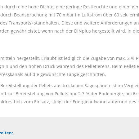
ich durch eine hohe Dichte, eine geringe Restfeuchte und einen ge
durch Beanspruchung mit 70 mbar im Luftstrom über 60 sek. ermitte
es Transports) standhalten. Diese und weitere Anforderungen an 
den gewährleistet, wenn nach der DINplus hergestellt wird. In die
tteln hergestellt. Erlaubt ist lediglich die Zugabe von max. 2 % Pr
Lignin und den hohen Druck während des Pelletierens. Beim Pellet
Presskanals auf die gewünschte Länge geschnitten.
Bereitstellung der Pellets aus trockenen Sägespänen ist im Verglei
and zur Bereitstellung von Pellets nur 2,7 % der Endenergie, bei E
drestholz zum Einsatz, steigt der Energieaufwand aufgrund des 
eiten: