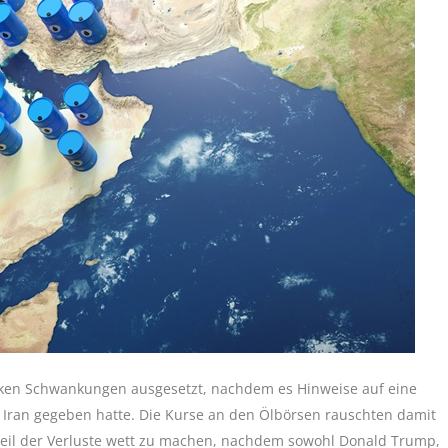
rken Schwankungen ausgesetzt, nachdem es Hinweise auf eine
ran gegeben hatte. Die Kurse an den Ölbörsen rauschten damit
 Teil der Verluste wett zu machen, nachdem sowohl Donald Trump,