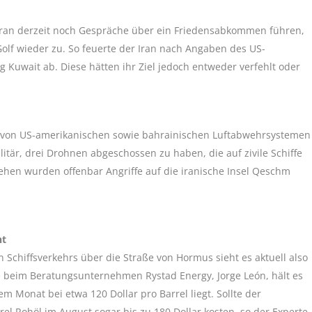
eran derzeit noch Gespräche über ein Friedensabkommen führen,
olf wieder zu. So feuerte der Iran nach Angaben des US-
uwait ab. Diese hätten ihr Ziel jedoch entweder verfehlt oder
d von US-amerikanischen sowie bahrainischen Luftabwehrsystemen
tär, drei Drohnen abgeschossen zu haben, die auf zivile Schiffe
hen wurden offenbar Angriffe auf die iranische Insel Qeschm
ht
 Schiffsverkehrs über die Straße von Hormus sieht es aktuell also
se beim Beratungsunternehmen Rystad Energy, Jorge León, hält es
m Monat bei etwa 120 Dollar pro Barrel liegt. Sollte der
rel Rohöl im August sogar bis zu 180 Dollar kosten, so der Experte.