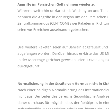
Angriffe im Persischen Golf nehmen wieder zu
Während weiterhin unklar ist, ob Washington und Teh
nehmen die Angriffe in der Region um den Persischen G
Zentralkommandos (CENTCOM) zwei Raketen in Richtung K
seien vor Erreichen auseinandergebrochen.
Drei weitere Raketen seien auf Bahrain abgefeuert un
abgefangen worden. Darüber hinaus erklärte das US-Mili
in der Meerenge gerichtet gewesen seien. Davon abgese
durchgeführt.
Normalisierung in der Straße von Hormus nicht in Sic
Nach einer baldigen Normalisierung des internationalen
nicht aus. Der Leiter des Bereichs Geopolitische Analy
daher durchaus für möglich, dass der Rohölpreis in eine
Nahostkonflikt wieder stärker eskalieren, könnte ein Bar