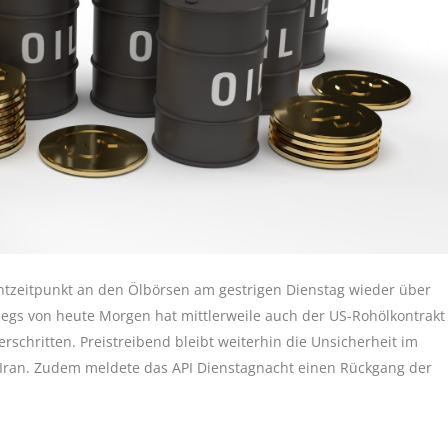
ntzeitpunkt an den Ölbörsen am gestrigen Dienstag wieder über
tiegs von heute Morgen hat mittlerweile auch der US-Rohölkontrakt
rschritten. Preistreibend bleibt weiterhin die Unsicherheit im
Iran. Zudem meldete das API Dienstagnacht einen Rückgang der