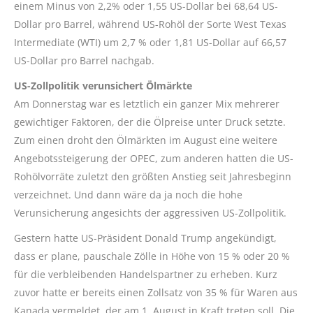
einem Minus von 2,2% oder 1,55 US-Dollar bei 68,64 US-
Dollar pro Barrel, während US-Rohöl der Sorte West Texas
Intermediate (WTI) um 2,7 % oder 1,81 US-Dollar auf 66,57
US-Dollar pro Barrel nachgab.
US-Zollpolitik verunsichert Ölmärkte
Am Donnerstag war es letztlich ein ganzer Mix mehrerer
gewichtiger Faktoren, der die Ölpreise unter Druck setzte.
Zum einen droht den Ölmärkten im August eine weitere
Angebotssteigerung der OPEC, zum anderen hatten die US-
Rohölvorräte zuletzt den größten Anstieg seit Jahresbeginn
verzeichnet. Und dann wäre da ja noch die hohe
Verunsicherung angesichts der aggressiven US-Zollpolitik.
Gestern hatte US-Präsident Donald Trump angekündigt,
dass er plane, pauschale Zölle in Höhe von 15 % oder 20 %
für die verbleibenden Handelspartner zu erheben. Kurz
zuvor hatte er bereits einen Zollsatz von 35 % für Waren aus
Kanada vermeldet, der am 1. August in Kraft treten soll. Die