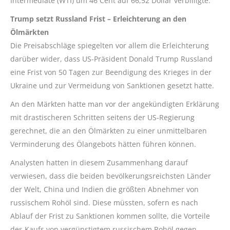
Intermediate (WTI) um 46 Cent auf 66,52 Dollar verbilligte.
Trump setzt Russland Frist – Erleichterung an den
Ölmärkten
Die Preisabschläge spiegelten vor allem die Erleichterung
darüber wider, dass US-Präsident Donald Trump Russland
eine Frist von 50 Tagen zur Beendigung des Krieges in der
Ukraine und zur Vermeidung von Sanktionen gesetzt hatte.
An den Märkten hatte man vor der angekündigten Erklärung
mit drastischeren Schritten seitens der US-Regierung
gerechnet, die an den Ölmärkten zu einer unmittelbaren
Verminderung des Ölangebots hätten führen können.
Analysten hatten in diesem Zusammenhang darauf
verwiesen, dass die beiden bevölkerungsreichsten Länder
der Welt, China und Indien die größten Abnehmer von
russischem Rohöl sind. Diese müssten, sofern es nach
Ablauf der Frist zu Sanktionen kommen sollte, die Vorteile
des Kaufs von vergünstigtem russischem Rohöl gegen