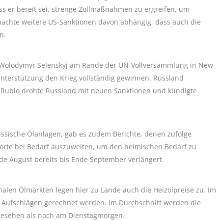
s er bereit sei, strenge Zollmaßnahmen zu ergreifen, um
achte weitere US-Sanktionen davon abhängig, dass auch die
n.
 Wolodymyr Selenskyj am Rande der UN-Vollversammlung in New
Unterstützung den Krieg vollständig gewinnen. Russland
 Rubio drohte Russland mit neuen Sanktionen und kündigte
russische Ölanlagen, gab es zudem Berichte, denen zufolge
porte bei Bedarf auszuweiten, um den heimischen Bedarf zu
de August bereits bis Ende September verlängert.
nalen Ölmärkten legen hier zu Lande auch die Heizölpreise zu. Im
t Aufschlägen gerechnet werden. Im Durchschnitt werden die
 gesehen als noch am Dienstagmorgen.