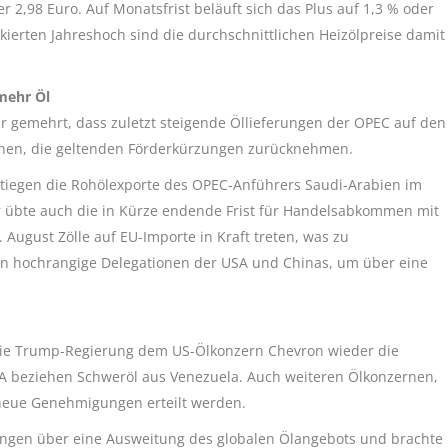
2,98 Euro. Auf Monatsfrist beläuft sich das Plus auf 1,3 % oder
kierten Jahreshoch sind die durchschnittlichen Heizölpreise damit
 mehr Öl
r gemehrt, dass zuletzt steigende Öllieferungen der OPEC auf den
nnen, die geltenden Förderkürzungen zurücknehmen.
stiegen die Rohölexporte des OPEC-Anführers Saudi-Arabien im
r übte auch die in Kürze endende Frist für Handelsabkommen mit
 August Zölle auf EU-Importe in Kraft treten, was zu
gen hochrangige Delegationen der USA und Chinas, um über eine
die Trump-Regierung dem US-Ölkonzern Chevron wieder die
SA beziehen Schweröl aus Venezuela. Auch weiteren Ölkonzernen,
 neue Genehmigungen erteilt werden.
ungen über eine Ausweitung des globalen Ölangebots und brachte