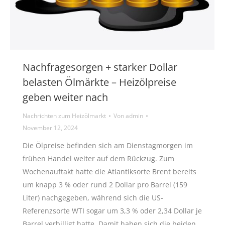
Nachfragesorgen + starker Dollar
belasten Ölmärkte – Heizölpreise
geben weiter nach
Nachrichten zum Heizölmarkt
Von
admin
November 12, 2024
Die Ölpreise befinden sich am Dienstagmorgen im
frühen Handel weiter auf dem Rückzug. Zum
Wochenauftakt hatte die Atlantiksorte Brent bereits
um knapp 3 % oder rund 2 Dollar pro Barrel (159
Liter) nachgegeben, während sich die US-
Referenzsorte WTI sogar um 3,3 % oder 2,34 Dollar je
Barrel verbilligt hatte. Damit haben sich die beiden