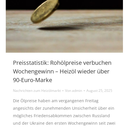
Preisstatistik: Rohölpreise verbuchen
Wochengewinn – Heizöl wieder über
90-Euro-Marke
Nachrichten zum Heizölmarkt
Von
admin
August 25, 2025
Die Ölpreise haben am vergangenen Freitag
angesichts der zunehmenden Unsicherheit über ein
mögliches Friedensabkommen zwischen Russland
und der Ukraine den ersten Wochengewinn seit zwei