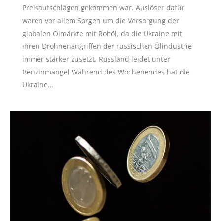
Preisaufschlägen gekommen war. Auslöser dafür
waren vor allem Sorgen um die Versorgung der
globalen Ölmärkte mit Rohöl, da die Ukraine mit
ihren Drohnenangriffen der russischen Ölindustrie
immer stärker zusetzt. Russland leidet unter
Benzinmangel Während des Wochenendes hat die
Ukraine…