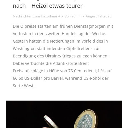
nach – Heizöl etwas teurer
Nachrichten zum Heizölmarkt
Von
admin
August 19, 2025
Die Ölpreise starten am frühen Dienstagmorgen mit
Verlusten in den zweiten Handelstag der Woche.
Gestern hatten die Notierungen im Vorfeld des in
Washington stattfindenden Gipfeltreffens zur
Beendigung des Ukraine-Krieges zulegen können.
Dabei verbuchte die Atlantiksorte Brent
Preisaufschläge in Höhe von 75 Cent oder 1,1 % auf
66,60 US-Dollar pro Barrel, während US-Rohöl der
Sorte West…