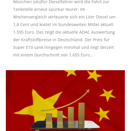
München (ots)Für Dieselfahrer wird die Fahrt zur
Tankstelle erneut spürbar teurer. Im
Wochenvergleich verteuerte sich ein Liter Diesel um
1,8 Cent und kostet im bundesweiten Mittel aktuell
1,595 Euro. Das zeigt die aktuelle ADAC Auswertung
der Kraftstoffpreise in Deutschland. Der Preis für
Super E10 sank hingegen minimal und liegt derzeit
mit einem Durchschnitt von 1,655 Euro…